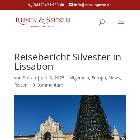
(04173) 21 999 40
info@reise-speise.de
Reisebericht Silvester in
Lissabon
von
Stefan
|
Jan. 6, 2025
|
Allgemein
,
Europa
,
News
,
Reisen
|
0 Kommentare