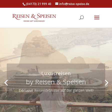
(04173) 21 999 40
info@reise-speise.de
Ritz-Carlton Yacht Collection
Luxuriöse Kreuzfahrten mit
Yacht-Feeling
Diese Kollektion bietet einzigartige,
maßgeschneiderte Yacht-Kreuzfahrten, die die
hohen Standards und den luxuriösen Service der
Ritz-Carlton-Hotels widerspiegeln.