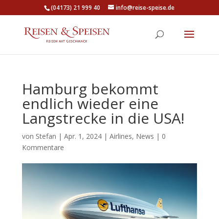
(04173) 21 999 40
info@reise-speise.de
Hamburg bekommt
endlich wieder eine
Langstrecke in die USA!
von
Stefan
|
Apr. 1, 2024
|
Airlines
,
News
|
0
Kommentare