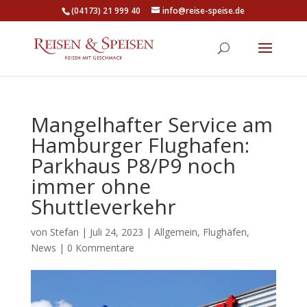
(04173) 21 999 40
info@reise-speise.de
Mangelhafter Service am
Hamburger Flughafen:
Parkhaus P8/P9 noch
immer ohne
Shuttleverkehr
von
Stefan
|
Juli 24, 2023
|
Allgemein
,
Flughäfen
,
News
|
0 Kommentare