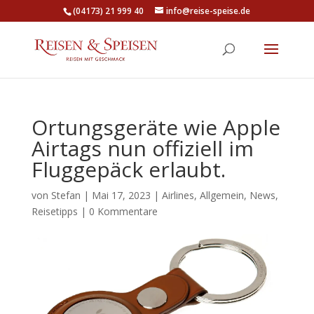
(04173) 21 999 40
info@reise-speise.de
Ortungsgeräte wie Apple
Airtags nun offiziell im
Fluggepäck erlaubt.
von
Stefan
|
Mai 17, 2023
|
Airlines
,
Allgemein
,
News
,
Reisetipps
|
0 Kommentare