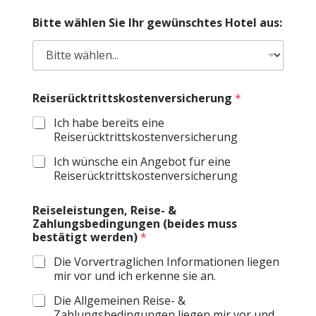
o
b
Bitte wählen Sie Ihr gewünschtes Hotel aus:
i
l
a
b
w
Reiserücktrittskostenversicherung
*
e
i
Ich habe bereits eine
c
Reiserücktrittskostenversicherung
h
e
Ich wünsche ein Angebot für eine
n
Reiserücktrittskostenversicherung
d
e
r
Reiseleistungen, Reise- &
Zahlungsbedingungen (beides muss
bestätigt werden)
*
Die Vorvertraglichen Informationen liegen
mir vor und ich erkenne sie an.
Die Allgemeinen Reise- &
Zahlungsbedingungen liegen mir vor und