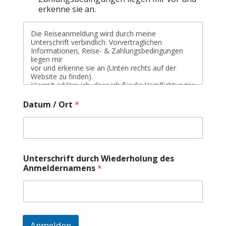
erkenne sie an.
Die Reiseanmeldung wird durch meine
Unterschrift verbindlich. Vorvertraglichen
Informationen, Reise- & Zahlungsbedingungen
liegen mir
vor und erkenne sie an (Unten rechts auf der
Website zu finden).
Hiermit erkläre ich, dass ich für die Verpflichtungen
der von mir angemeldeten Reiseteilnehmer
gegenüber dem
Datum / Ort
*
Reiseveranstalter bzw. Leistungsträger wie für
meine eigenen einstehen werde.
Unterschrift durch Wiederholung des
Anmeldernamens
*
Anmelden