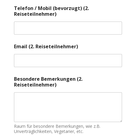
Telefon / Mobil (bevorzugt) (2.
Reiseteilnehmer)
Email (2. Reiseteilnehmer)
(
Besondere Bemerkungen (2.
k
Reiseteilnehmer)
o
p
i
e
r
e
n
)
Raum für besondere Bemerkungen, wie z.B.
Unverträglichkeiten, Vegetarier, etc.
M